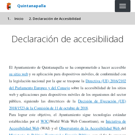
Pasar al contenido principal
Quintanapalla
Inicio
Declaración de Accesibilidad
Declaración de accesibilidad
El Ayuntamiento de Quintanapalla se ha comprometido a hacer accesible
su sitio web
y su aplicación para dispositivos móviles, de conformidad con
la legislación nacional por la que se traspone la
Directiva (UE) 2016/2102
del Parlamento Europeo y del Consejo
sobre la accesibilidad de los sitios
web y aplicaciones para dispositivos móviles de los organismos del sector
público, siguiendo las directrices de la
Decisión de Ejecución (UE)
2018/1523 de la Comisión de 11 de octubre de 2018
.
Para lograr este objetivo, el Ayuntamiento sigue tecnologías estándar
establecidas por el
W3C
(World Wide Web Consortium), su
Iniciativa de
Accesibilidad Web
(WAI) y el
Observatorio de la Accesibilidad Web
del
Ministerio de Política Territorial y Función Pública
, con el fin de crear un