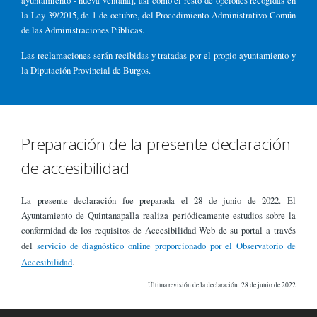
ayuntamiento - nueva ventana], así como el resto de opciones recogidas en
la Ley 39/2015, de 1 de octubre, del Procedimiento Administrativo Común
de las Administraciones Públicas.
Las reclamaciones serán recibidas y tratadas por el propio ayuntamiento y
la Diputación Provincial de Burgos.
Preparación de la presente declaración
de accesibilidad
La presente declaración fue preparada el 28 de junio de 2022. El
Ayuntamiento de Quintanapalla realiza periódicamente estudios sobre la
conformidad de los requisitos de Accesibilidad Web de su portal a través
del
servicio de diagnóstico online proporcionado por el Observatorio de
Accesibilidad
.
Última revisión de la declaración: 28 de junio de 2022