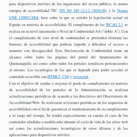
para dispositivos móviles de los organismos del sector público, la norma
europea de accesibilidad TIC,
EN 301 549 v2.1.2 (2018-08)
, y la
Norma
UNE 139803:2004
, base sobre la que se asienta la legislación actual en
España en materia de accesibilidad. El cumplimento de las
WCAG 2.1
se
realiza en su nivel intermedio o Nivel de Conformidad AA (“doble A”). Con
el cumplimiento de este nivel de conformidad se pretenden eliminar las
barreras de accesibilidad que podrían impedir o dificultar el acceso a
usuarios con discapacidad. Esta Declaración de Conformidad tiene un
alcance sobre todas las páginas del portal del Ayuntamiento de
Quintanapalla así como sobre todos los portales temáticos pertenecientes
al mismo. Las tecnologías de las que se depende para poder acceder al
contenido accesible son
HTML5
,
CSS
y
javascript
.
Con el objetivo de ayudar a mejorar el grado de cumplimiento en materia
de accesibilidad de los portales de la Administración, se realizan
actualizaciones periódicas de acuerdo a las directrices del Observatorio de
Accesibilidad Web. Se realizarán revisiones periódicas de los requisitos de
accesibilidad con el fin de garantizar el mantenimiento de su cumplimiento
a lo largo del tiempo. Se tendrá especialmente en cuenta el caso de los
contenidos añadidos o modificados durante el ciclo de vida de los sitios web
así como las actualizaciones tecnológicas de estos últimos y de las
aplicaciones para dispositivos móviles.