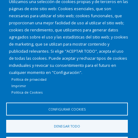
Utilizamos una selección de cookies propias y de terceros en las
Corporación Municipal
páginas de este sitio web: Cookies esenciales, que son
Teléfonos de interés
necesarias para utilizar el sitio web; cookies funcionales, que
proporcionan una mejor facilidad de uso al utilizar el sitio web;
INICIAR SESIÓN
cookies de rendimiento, que utilizamos para generar datos
MAPA WEB
agregados sobre el uso y las estadísticas del sitio web; y cookies
de marketing, que se utilizan para mostrar contenido y
publicidad relevantes. Si elige "ACEPTAR TODO", acepta el uso
de todas las cookies. Puede aceptar y rechazar tipos de cookies
individuales y revocar su consentimiento para el futuro en
cualquier momento en "Configuración".
Política de privacidad
Imprimir
Politica de Cookies
CONFIGURAR COOKIES
Aviso Legal
Política de privacidad
Política de Cookies
DENEGAR TODO
Declaración de accesibilidad