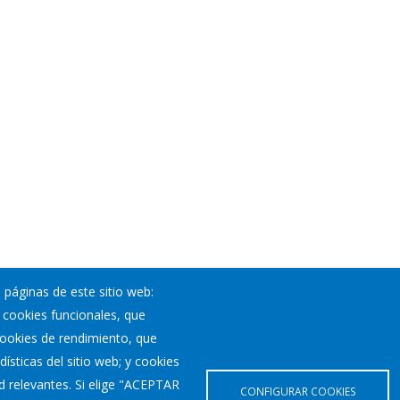
 páginas de este sitio web:
; cookies funcionales, que
Noticias
 cookies de rendimiento, que
Eventos
ísticas del sitio web; y cookies
Corporación Municipal
d relevantes. Si elige "ACEPTAR
Teléfonos de interés
CONFIGURAR COOKIES