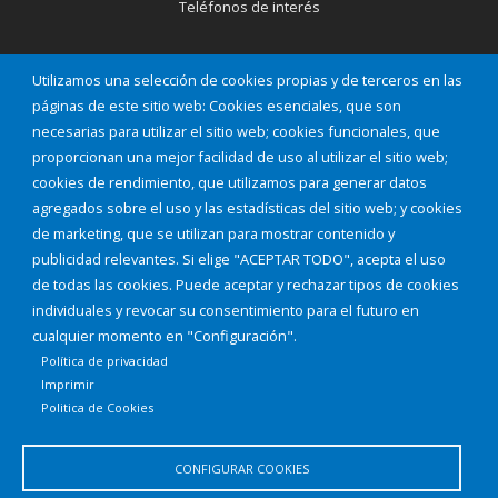
Teléfonos de interés
INICIAR SESIÓN
Utilizamos una selección de cookies propias y de terceros en las
MAPA WEB
páginas de este sitio web: Cookies esenciales, que son
necesarias para utilizar el sitio web; cookies funcionales, que
proporcionan una mejor facilidad de uso al utilizar el sitio web;
cookies de rendimiento, que utilizamos para generar datos
agregados sobre el uso y las estadísticas del sitio web; y cookies
de marketing, que se utilizan para mostrar contenido y
publicidad relevantes. Si elige "ACEPTAR TODO", acepta el uso
de todas las cookies. Puede aceptar y rechazar tipos de cookies
individuales y revocar su consentimiento para el futuro en
cualquier momento en "Configuración".
Política de privacidad
Imprimir
Aviso Legal
Política de privacidad
Política de Cookies
Politica de Cookies
Declaración de accesibilidad
CONFIGURAR COOKIES
Diputación de Burgos